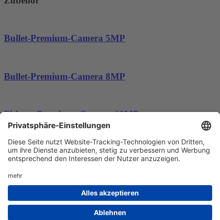
Zubehör
Bullet-Premium-Camera 5MP
Bullet-Premium-Camera 8MP
Fisheye-Premium -Camera 12MP
frogfish surveillance GmbH · Friedensstraße 62 · 08468
Reichenbach
+49 3765 7890-90
·
info@frogfish.de
·
frogfish.de
Navigation überspringen
Impressum
Datenschutz
AGB